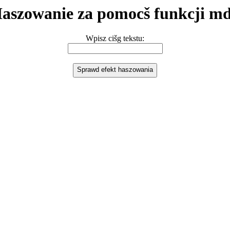
aszowanie za pomocš funkcji m
Wpisz cišg tekstu: