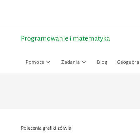
Skip
to
content
Programowanie i matematyka
Pomoce
Zadania
Blog
Geogebra
Polecenia grafiki zółwia