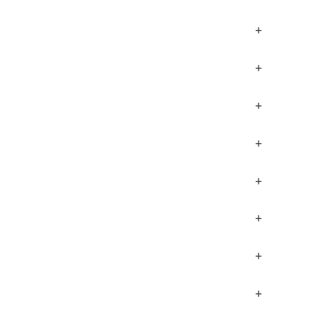
+
+
+
+
+
+
+
+